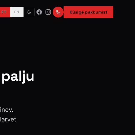
Küsige pakkumist
ET
EN
 palju
inev.
larvet