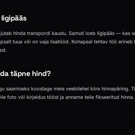
 ligipääs
jutab hinda transpordi kaudu. Samuti loeb ligipääs — kas
psalt tuua või on vaja lisatööd. Kohapeal tehtav töö erineb h
ast.
ada täpne hind?
gu saamiseks koostage meie veebilehel kiire hinnapäring. 
le foto või kirjeldus tööst ja anname teile fikseeritud hinna.