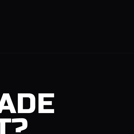
DADE
T?