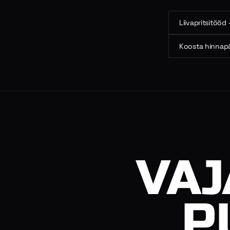
Liivapritsitööd
Koosta hinnap
VAJ
P