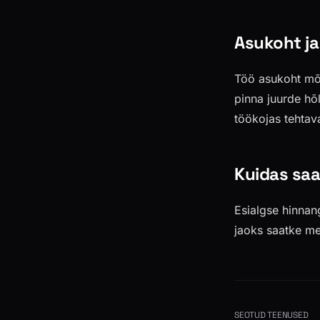
Asukoht ja
Töö asukoht mõ
pinna juurde hõl
töökojas tehtav
Kuidas sa
Esialgse hinnan
jaoks saatke mei
SEOTUD TEENUSED