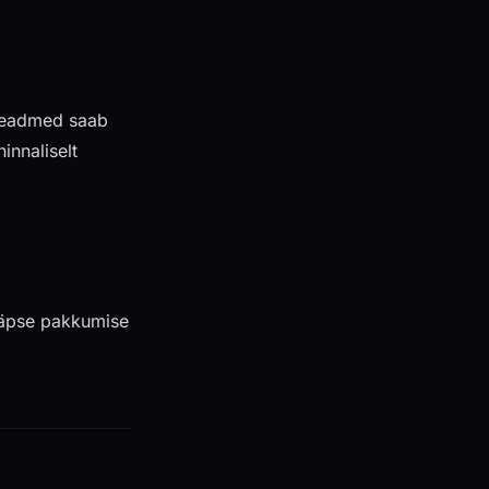
 seadmed saab
innaliselt
Täpse pakkumise