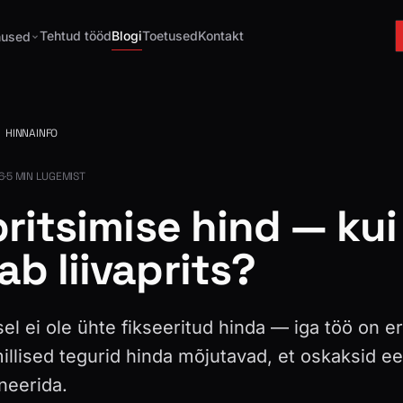
Tehtud tööd
Blogi
Toetused
Kontakt
nused
HINNAINFO
6
·
5 MIN LUGEMIST
pritsimise hind — kui
b liivaprits?
sel ei ole ühte fikseeritud hinda — iga töö on er
illised tegurid hinda mõjutavad, et oskaksid ee
neerida.