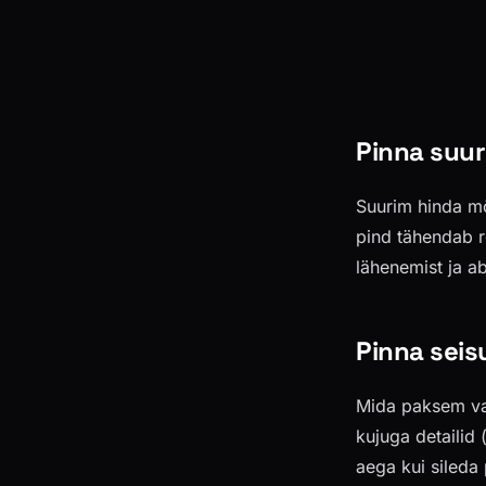
Pinna suur
Suurim hinda mõ
pind tähendab r
lähenemist ja ab
Pinna seis
Mida paksem van
kujuga detailid
aega kui sileda