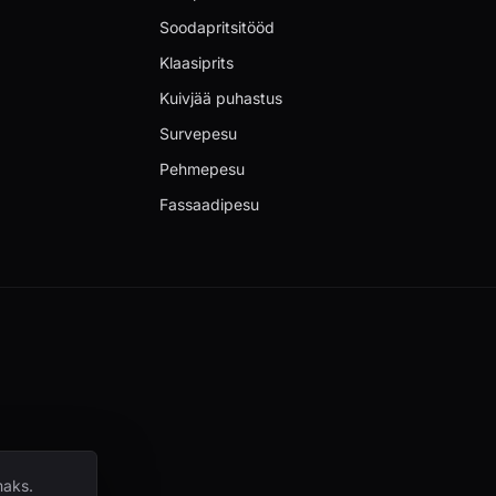
Soodapritsitööd
Klaasiprits
Kuivjää puhastus
Survepesu
Pehmepesu
Fassaadipesu
maks.