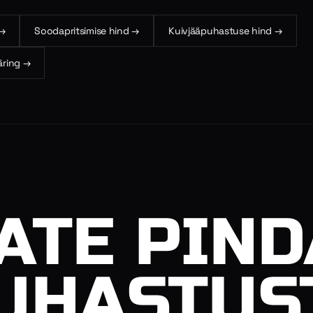
 →
Soodapritsimise hind →
Kuivjääpuhastuse hind →
äring →
ATE PIN
UHASTUS