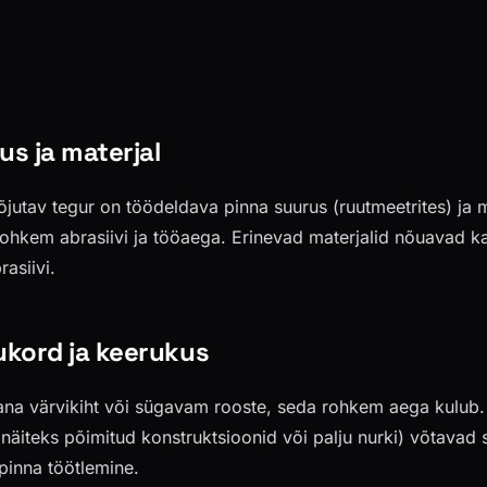
us ja materjal
jutav tegur on töödeldava pinna suurus (ruutmeetrites) ja 
ohkem abrasiivi ja tööaega. Erinevad materjalid nõuavad ka
rasiivi.
ukord ja keerukus
a värvikiht või sügavam rooste, seda rohkem aega kulub. 
 (näiteks põimitud konstruktsioonid või palju nurki) võtavad
 pinna töötlemine.