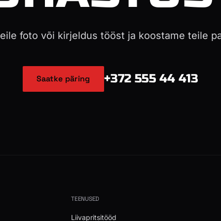
ile foto või kirjeldus tööst ja koostame teile 
+372 555 44 413
Saatke päring
TEENUSED
Liivapritsitööd