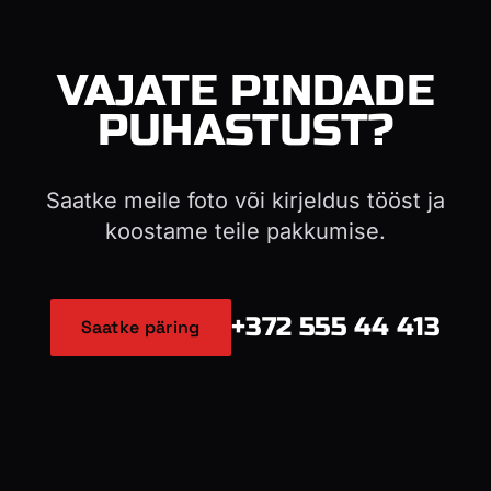
VAJATE PINDADE
PUHASTUST?
Saatke meile foto või kirjeldus tööst ja
koostame teile pakkumise.
+372 555 44 413
Saatke päring