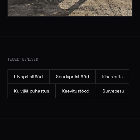
TEISED TEENUSED
Liivapritsitööd
Soodapritsitööd
Klaasiprits
Kuivjää puhastus
Keevitustööd
Survepesu