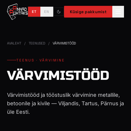
Küsige pakkumist
ET
EN
AVALEHT
/
TEENUSED
/
VÄRVIMISTÖÖD
TEENUS · VÄRVIMINE
VÄRVIMISTÖÖD
Värvimistööd ja tööstuslik värvimine metallile,
betoonile ja kivile — Viljandis, Tartus, Pärnus ja
üle Eesti.