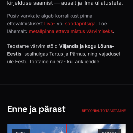
kirjelduse saamist — ausalt ja ilma üllatusteta.
Püsiv värvkate algab korralikust pinna
ettevalmistusest
liiva-
või
soodapritsiga
. Loe
lähemalt:
metallpinna ettevalmistus värvimiseks
.
Teostame värvimistöid
Viljandis ja kogu Lõuna-
Eestis
, sealhulgas Tartus ja Pärnus, ning vajadusel
üle Eesti. Töötame nii era- kui ärikliendile.
Enne ja pärast
BETOONIAUTO TAASTAMINE