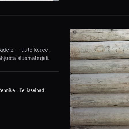
dadele — auto kered,
ahjusta alusmaterjali.
tehnika · Tellisseinad