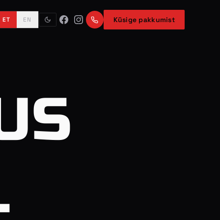
Küsige pakkumist
ET
EN
US