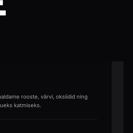
E
maldame rooste, värvi, oksiidid ning
uueks katmiseks.