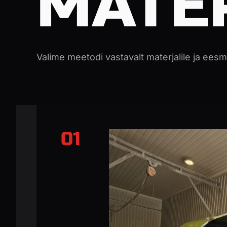
MATE
Valime meetodi vastavalt materjalile ja ees
01