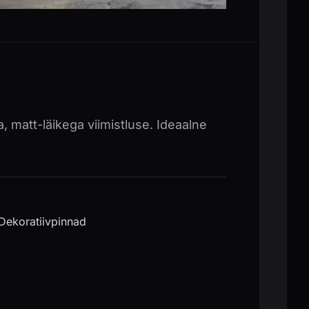
a, matt-läikega viimistluse. Ideaalne
Dekoratiivpinnad