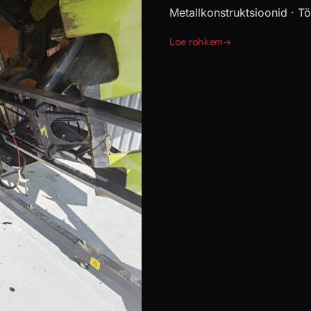
Metallkonstruktsioonid · Tö
Loe rohkem
→