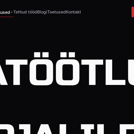
Tehtud tööd
Blogi
Toetused
Kontakt
nused
ATÖÖTL
E