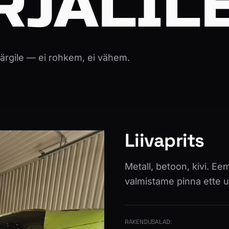
RJALIL
märgile — ei rohkem, ei vähem.
Liivaprits
Metall, betoon, kivi. Ee
valmistame pinna ette 
RAKENDUSALAD: