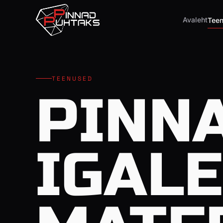
Avaleht
Tee
TEENUSED
PINN
IGAL