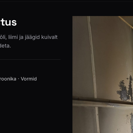
stus
, liimi ja jäägid kuivalt
deta.
troonika · Vormid