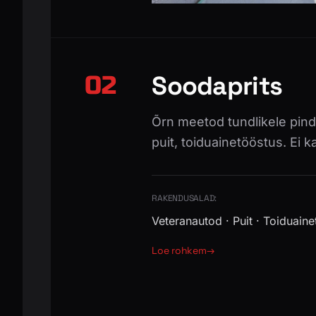
Soodaprits
02
Õrn meetod tundlikele pin
puit, toiduainetööstus. Ei k
RAKENDUSALAD:
Veteranautod · Puit · Toiduaine
Loe rohkem
→