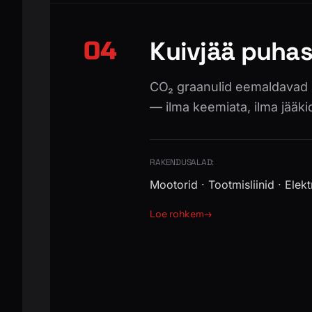
Kuivjää puha
04
CO₂ graanulid eemaldavad õli
— ilma keemiata, ilma jääki
RAKENDUSALAD:
Mootorid · Tootmisliinid · Elek
Loe rohkem
→