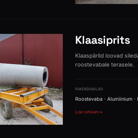
Klaasiprits
Klaaspärlid loovad siled
roostevabale terasele.
RAKENDUSALAD:
Roostevaba · Alumiinium · 
Loe rohkem
→