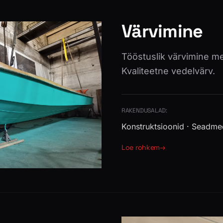
Värvimine
Tööstuslik värvimine met
Kvaliteetne vedelvärv.
RAKENDUSALAD:
Konstruktsioonid · Seadmed
Loe rohkem
→