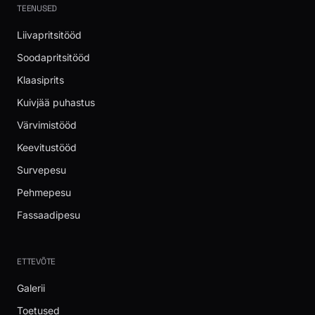
TEENUSED
Liivapritsitööd
Soodapritsitööd
Klaasiprits
Kuivjää puhastus
Värvimistööd
Keevitustööd
Survepesu
Pehmepesu
Fassaadipesu
ETTEVÕTE
Galerii
Toetused