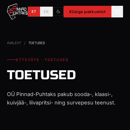
Küsige pakkumist
ET
EN
AVALEHT
/
TOETUSED
ETTEVÕTE · TOETUSED
TOETUSED
OÜ Pinnad-Puhtaks pakub sooda-, klaasi-,
kuivjää-, liivapritsi- ning survepesu teenust.