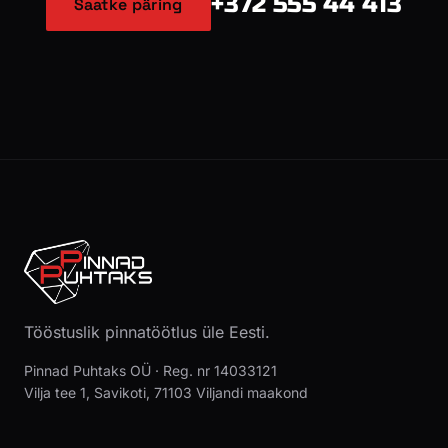
+372 555 44 413
Saatke päring
Tööstuslik pinnatöötlus üle Eesti.
Pinnad Puhtaks OÜ · Reg. nr 14033121
Vilja tee 1, Savikoti, 71103 Viljandi maakond