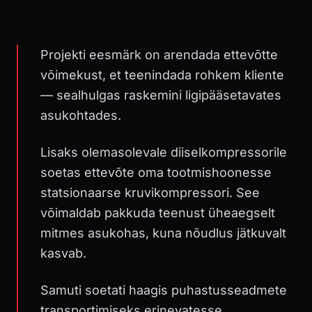
Projekti eesmärk on arendada ettevõtte
võimekust, et teenindada rohkem kliente
— sealhulgas raskemini ligipääsetavates
asukohtades.
Lisaks olemasolevale diiselkompressorile
soetas ettevõte oma tootmishoonesse
statsionaarse kruvikompressori. See
võimaldab pakkuda teenust üheaegselt
mitmes asukohas, kuna nõudlus jätkuvalt
kasvab.
Samuti soetati haagis puhastusseadmete
transportimiseks erinevatesse