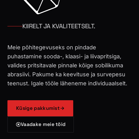
KIIRELT JA KVALITEETSELT.
Meie põhitegevuseks on pindade
puhastamine sooda-, klaasi- ja liivapritsiga,
valides pritsitavale pinnale kõige sobilikuma
abrasiivi. Pakume ka keevituse ja survepesu
teenust. Igale tööle läheneme individuaalselt.
Küsige pakkumist
Vaadake meie töid