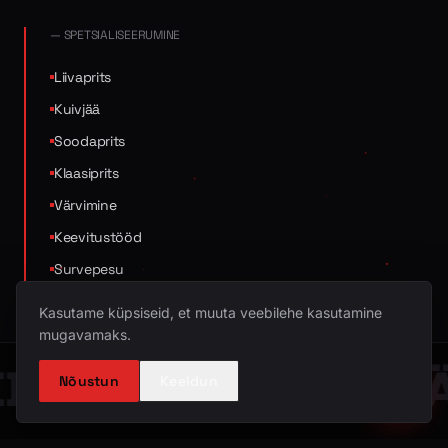
— SPETSIALISEERUMINE
Liivaprits
Kuivjää
Soodaprits
Klaasiprits
Värvimine
Keevitustööd
Survepesu
Pehmepesu
Kasutame küpsiseid, et muuta veebilehe kasutamine
Fassaadipesu
mugavamaks.
IIVAPRITS
KUIVJÄ
Nõustun
Keeldun