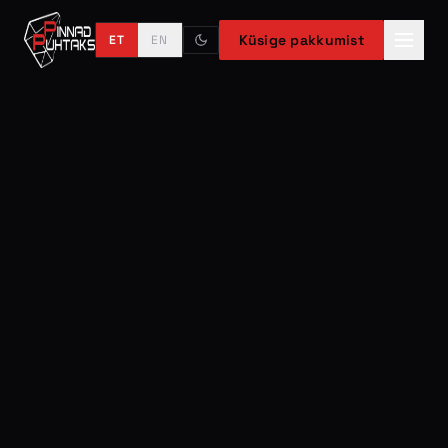
Küsige pakkumist
ET
EN